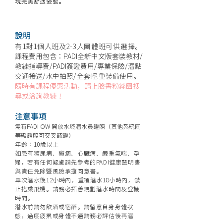
現完美舒適姿態。
說明
​有1對1個人班及2-3人團體班可供選擇。
課程費用包含：PADI全新中文版套裝教材/
教練指導費/PADI簽證費用/專業保險/
潛點
交通接送/水中拍照/全套輕.重裝備使用。
隨時有課程優惠活動，請上臉書粉絲團搜
尋或洽詢教練​！
注意事項
需有PADI OW 開放水域潛水員證照（其他系統同
等級證照可交叉認證）
年齡：10歲以上
如患有糖尿病、癲癇、心臟病、嚴重氣喘、孕
婦，
若有任何疑慮請先參考的PADI
健康聲明書
與
責任免除暨風險承擔同意書
。
單次潛水後12小時內，重覆潛水18小時內，禁
止搭乘飛機。請務必拓善規劃潛水時間及登機
時間。
潛水前請勿飲酒或宿醉。請留意自身身體狀
態，​過度疲累或身體不適請務必評估後再潛