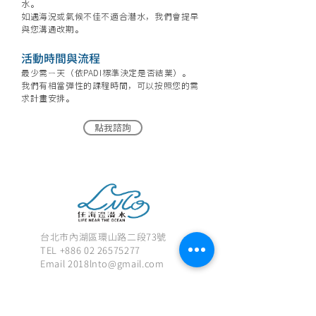
水。
如遇海況或氣候不佳不適合潛水，我們會提早
與您溝通改期。
​活動時間與流程
最少需ㄧ
天（依PADI標準決定是否結業）。
我們有相當彈性的課程時間，可以按照您的需
求計畫安排。
點我諮詢
台北市內湖區環山路二段73號
TEL
+886 02 26575277
Email
2018lnto@gmail.com